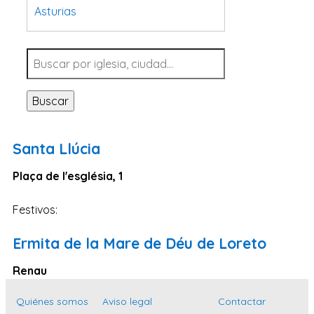
Asturias
Tarragona
Navarra
Valladolid
Buscar
Sevilla
La Coruña
Santa Llúcia
Santa Cruz de Tenerife
Plaça de l'església, 1
Cantabria
Islas Baleares
Festivos:
Las Palmas
Ermita de la Mare de Déu de Loreto
Málaga
Renau
Alicante
Toledo
Quiénes somos
Aviso legal
Contactar