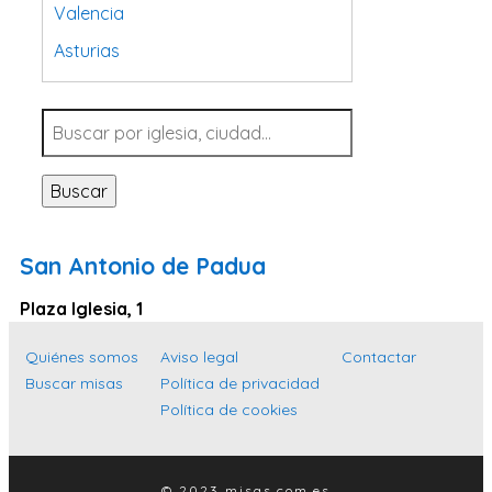
Valencia
Asturias
Tarragona
Navarra
Valladolid
Buscar
Sevilla
La Coruña
San Antonio de Padua
Santa Cruz de Tenerife
Plaza Iglesia, 1
Cantabria
Islas Baleares
Quiénes somos
Aviso legal
Contactar
Buscar misas
Política de privacidad
Las Palmas
Política de cookies
Málaga
Alicante
© 2023 misas.com.es