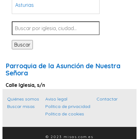
Asturias
Tarragona
Navarra
Valladolid
Buscar
Sevilla
La Coruña
Parroquia de la Asunción de Nuestra
Santa Cruz de Tenerife
Señora
Cantabria
Calle Iglesia, s/n
Islas Baleares
Quiénes somos
Aviso legal
Contactar
Las Palmas
Buscar misas
Política de privacidad
Málaga
Política de cookies
Alicante
Toledo
© 2023 misas.com.es