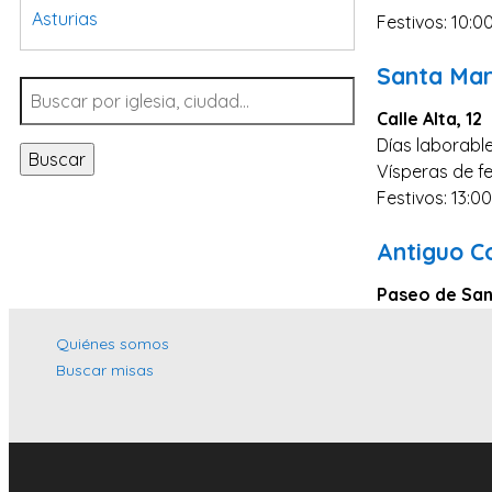
Asturias
Festivos: 10:0
Tarragona
Santa Mar
Navarra
Calle Alta, 12
Valladolid
Días laborable
Buscar
Sevilla
Vísperas de fe
Festivos: 13:0
La Coruña
Santa Cruz de Tenerife
Antiguo C
Cantabria
Paseo de San
Islas Baleares
Quiénes somos
Las Palmas
Buscar misas
Málaga
Alicante
Toledo