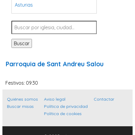
Asturias
Tarragona
Navarra
Valladolid
Buscar
Sevilla
La Coruña
Parroquia de Sant Andreu Salou
Santa Cruz de Tenerife
Cantabria
Festivos: 09:30
Islas Baleares
Las Palmas
Quiénes somos
Aviso legal
Contactar
Buscar misas
Política de privacidad
Málaga
Política de cookies
Alicante
Toledo