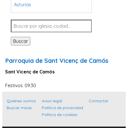
Asturias
Tarragona
Navarra
Valladolid
Buscar
Sevilla
La Coruña
Parroquia de Sant Vicenç de Camós
Santa Cruz de Tenerife
Sant Vicenç de Camós
Cantabria
Islas Baleares
Festivos: 09:30
Las Palmas
Quiénes somos
Aviso legal
Contactar
Málaga
Buscar misas
Política de privacidad
Alicante
Política de cookies
Toledo