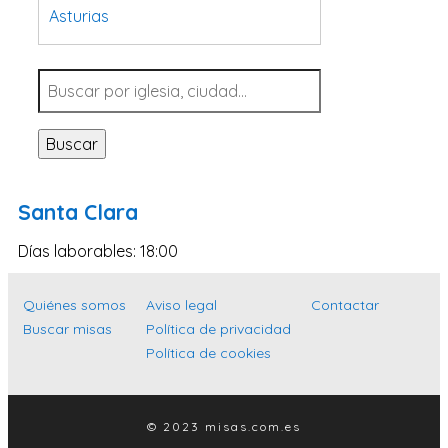
Asturias
Tarragona
Navarra
Valladolid
Buscar
Sevilla
La Coruña
Santa Clara
Santa Cruz de Tenerife
Días laborables: 18:00
Cantabria
Islas Baleares
Quiénes somos
Aviso legal
Contactar
Las Palmas
Buscar misas
Política de privacidad
Política de cookies
Málaga
Alicante
Toledo
© 2023 misas.com.es