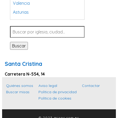
Valencia
Asturias
Tarragona
Navarra
Valladolid
Buscar
Sevilla
La Coruña
Santa Cristina
Santa Cruz de Tenerife
Carretera N-554, 14
Cantabria
Islas Baleares
Quiénes somos
Aviso legal
Contactar
Buscar misas
Política de privacidad
Las Palmas
Política de cookies
Málaga
Alicante
© 2023 misas.com.es