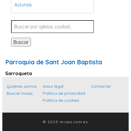
Asturias
Tarragona
Navarra
Valladolid
Buscar
Sevilla
La Coruña
Parroquia de Sant Joan Baptista
Santa Cruz de Tenerife
Sarroqueta
Cantabria
Islas Baleares
Quiénes somos
Aviso legal
Contactar
Buscar misas
Política de privacidad
Las Palmas
Política de cookies
Málaga
Alicante
© 2023 misas.com.es
Toledo