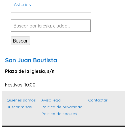
Asturias
Tarragona
Navarra
Valladolid
Buscar
Sevilla
La Coruña
San Juan Bautista
Santa Cruz de Tenerife
Plaza de la iglesia, s/n
Cantabria
Islas Baleares
Festivos: 10:00
Las Palmas
Quiénes somos
Aviso legal
Contactar
Málaga
Buscar misas
Política de privacidad
Alicante
Política de cookies
Toledo