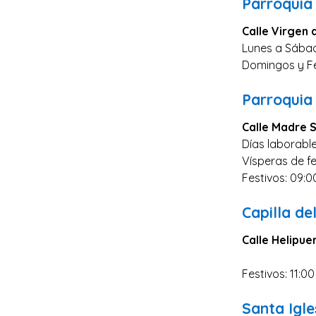
Parroquia
Zaragoza
Calle Virgen 
Murcia
Lunes a Sábad
Vizcaya
Domingos y Fes
Cádiz
Parroquia
Granada
Calle Madre 
Córdoba
Días laborable
Pontevedra
Vísperas de fe
Huesca
Festivos: 09:0
Burgos
Capilla de
Jaén
Calle Helipue
Badajoz
León
Festivos: 11:00
Guadalajara
Santa Igle