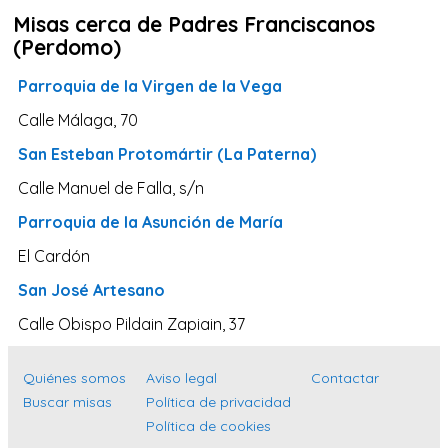
Misas cerca de Padres Franciscanos
Navarra
(Perdomo)
Valladolid
Parroquia de la Virgen de la Vega
Sevilla
Calle Málaga, 70
La Coruña
San Esteban Protomártir (La Paterna)
Santa Cruz de Tenerife
Calle Manuel de Falla, s/n
Cantabria
Parroquia de la Asunción de María
Islas Baleares
El Cardón
Las Palmas
San José Artesano
Málaga
Calle Obispo Pildain Zapiain, 37
Alicante
Toledo
Quiénes somos
Aviso legal
Contactar
Zaragoza
Buscar misas
Política de privacidad
Política de cookies
Murcia