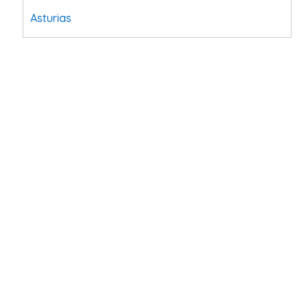
Asturias
Tarragona
Navarra
Valladolid
Sevilla
La Coruña
Santa Cruz de Tenerife
Cantabria
Islas Baleares
Las Palmas
Málaga
Alicante
Toledo