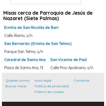
Tarragona
Misas cerca de Parroquia de Jesús de
Navarra
Nazaret (Siete Palmas)
Valladolid
Ermita de San Nicolás de Bari
Sevilla
Calle Álamo, s/n
La Coruña
San Bernardo (Ermita de San Telmo)
Santa Cruz de Tenerife
Parque San Telmo, s/n
Cantabria
Catedral de Santa Ana
San Vicente de Paúl
Islas Baleares
Plaza de Santa Ana, 13
Calle Pino Apolinario, s/n
Las Palmas
Málaga
Quiénes somos
Aviso legal
Contactar
Alicante
Buscar misas
Política de privacidad
Política de cookies
Toledo
Zaragoza