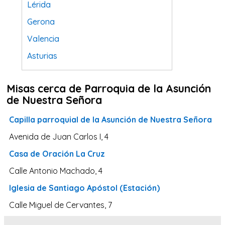
Lérida
Gerona
Valencia
Asturias
Tarragona
Misas cerca de Parroquia de la Asunción
Navarra
de Nuestra Señora
Valladolid
Capilla parroquial de la Asunción de Nuestra Señora
Sevilla
Avenida de Juan Carlos I, 4
La Coruña
Casa de Oración La Cruz
Santa Cruz de Tenerife
Calle Antonio Machado, 4
Cantabria
Iglesia de Santiago Apóstol (Estación)
Islas Baleares
Calle Miguel de Cervantes, 7
Las Palmas