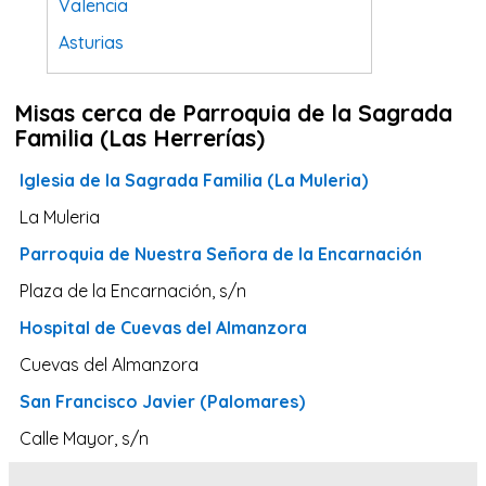
Valencia
Asturias
Tarragona
Misas cerca de Parroquia de la Sagrada
Navarra
Familia (Las Herrerías)
Valladolid
Iglesia de la Sagrada Familia (La Muleria)
Sevilla
La Muleria
La Coruña
Parroquia de Nuestra Señora de la Encarnación
Santa Cruz de Tenerife
Plaza de la Encarnación, s/n
Cantabria
Hospital de Cuevas del Almanzora
Islas Baleares
Cuevas del Almanzora
Las Palmas
San Francisco Javier (Palomares)
Málaga
Calle Mayor, s/n
Alicante
Toledo