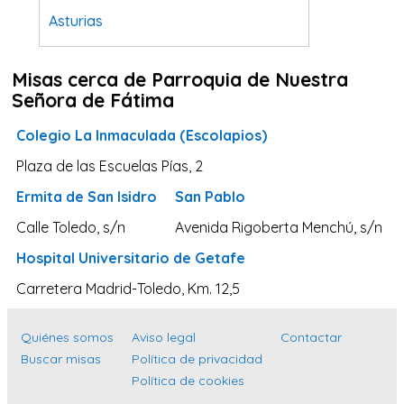
Asturias
Tarragona
Misas cerca de Parroquia de Nuestra
Navarra
Señora de Fátima
Valladolid
Colegio La Inmaculada (Escolapios)
Sevilla
Plaza de las Escuelas Pías, 2
La Coruña
Ermita de San Isidro
San Pablo
Santa Cruz de Tenerife
Calle Toledo, s/n
Avenida Rigoberta Menchú, s/n
Cantabria
Hospital Universitario de Getafe
Islas Baleares
Carretera Madrid-Toledo, Km. 12,5
Las Palmas
Málaga
Quiénes somos
Aviso legal
Contactar
Alicante
Buscar misas
Política de privacidad
Política de cookies
Toledo