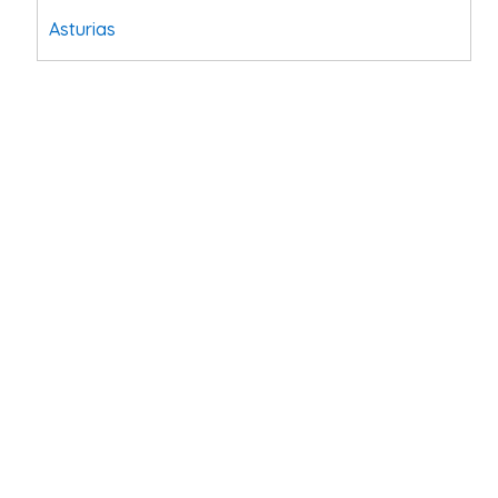
Asturias
Tarragona
Navarra
Valladolid
Sevilla
La Coruña
Santa Cruz de Tenerife
Cantabria
Islas Baleares
Las Palmas
Málaga
Alicante
Toledo