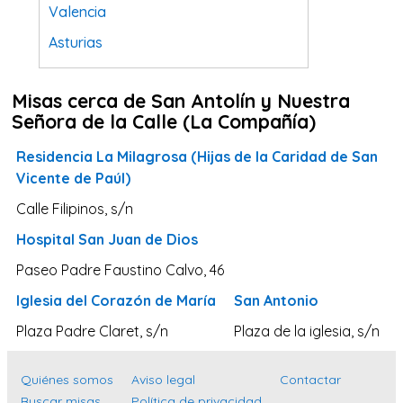
Valencia
Asturias
Tarragona
Misas cerca de San Antolín y Nuestra
Navarra
Señora de la Calle (La Compañía)
Valladolid
Residencia La Milagrosa (Hijas de la Caridad de San
Sevilla
Vicente de Paúl)
La Coruña
Calle Filipinos, s/n
Santa Cruz de Tenerife
Hospital San Juan de Dios
Cantabria
Paseo Padre Faustino Calvo, 46
Islas Baleares
Iglesia del Corazón de María
San Antonio
Las Palmas
Plaza Padre Claret, s/n
Plaza de la iglesia, s/n
Málaga
Alicante
Quiénes somos
Aviso legal
Contactar
Buscar misas
Política de privacidad