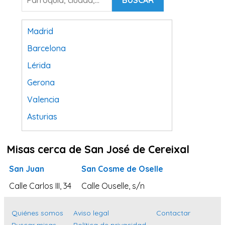
BUSCAR
Madrid
Barcelona
Lérida
Gerona
Valencia
Asturias
Tarragona
Misas cerca de San José de Cereixal
Navarra
Valladolid
San Juan
San Cosme de Oselle
Sevilla
Calle Carlos III, 34
Calle Ouselle, s/n
La Coruña
Quiénes somos
Aviso legal
Contactar
Santa Cruz de Tenerife