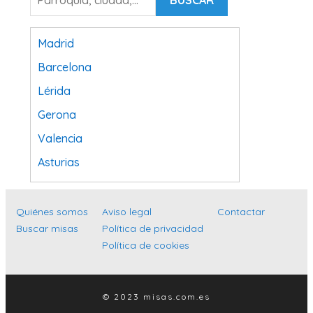
BUSCAR
Madrid
Barcelona
Lérida
Gerona
Valencia
Asturias
Tarragona
Navarra
Quiénes somos
Aviso legal
Contactar
Buscar misas
Política de privacidad
Valladolid
Política de cookies
Sevilla
La Coruña
© 2023 misas.com.es
Santa Cruz de Tenerife