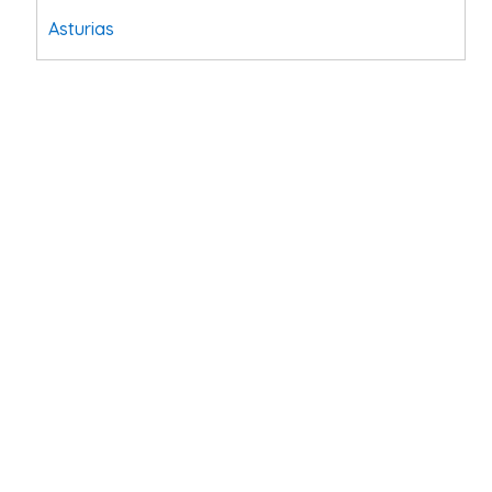
Asturias
Tarragona
Navarra
Valladolid
Sevilla
La Coruña
Santa Cruz de Tenerife
Cantabria
Islas Baleares
Las Palmas
Málaga
Alicante
Toledo