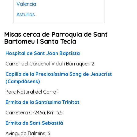
Valencia
Asturias
Tarragona
Misas cerca de Parroquia de Sant
Navarra
Bartomeu i Santa Tecla
Valladolid
Hospital de Sant Joan Baptista
Sevilla
Carrer del Cardenal Vidal i Barraquer, 2
La Coruña
Capilla de la Preciosíssima Sang de Jesucrist
Santa Cruz de Tenerife
(Campdàsens)
Cantabria
Parc Natural del Garraf
Islas Baleares
Ermita de la Santíssima Trinitat
Las Palmas
Carretera C-246a, Km. 3,5
Málaga
Ermita de Sant Sebastià
Alicante
Avinguda Balmins, 6