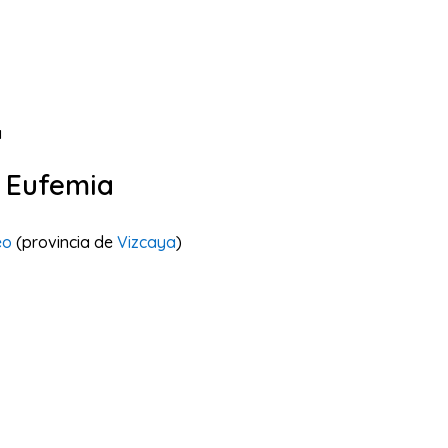
a
a Eufemia
eo
(provincia de
Vizcaya
)