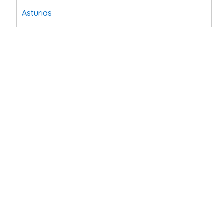
Asturias
Tarragona
Navarra
Valladolid
Sevilla
La Coruña
Santa Cruz de Tenerife
Cantabria
Islas Baleares
Las Palmas
Málaga
Alicante
Toledo