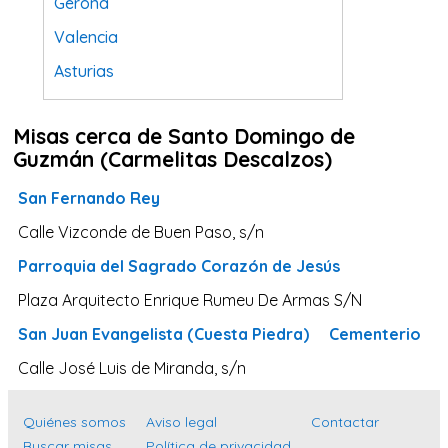
Gerona
Valencia
Asturias
Tarragona
Misas cerca de Santo Domingo de
Navarra
Guzmán (Carmelitas Descalzos)
Valladolid
San Fernando Rey
Sevilla
Calle Vizconde de Buen Paso, s/n
La Coruña
Parroquia del Sagrado Corazón de Jesús
Santa Cruz de Tenerife
Plaza Arquitecto Enrique Rumeu De Armas S/N
Cantabria
San Juan Evangelista (Cuesta Piedra)
Cementerio
Islas Baleares
Calle José Luis de Miranda, s/n
Las Palmas
Málaga
Quiénes somos
Aviso legal
Contactar
Alicante
Buscar misas
Política de privacidad