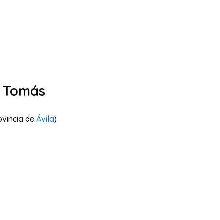
o Tomás
ovincia de
Ávila
)