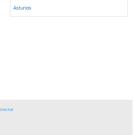
Asturias
Tarragona
Navarra
Valladolid
Sevilla
La Coruña
Santa Cruz de Tenerife
Cantabria
Islas Baleares
Las Palmas
ntactar
Málaga
Alicante
Toledo