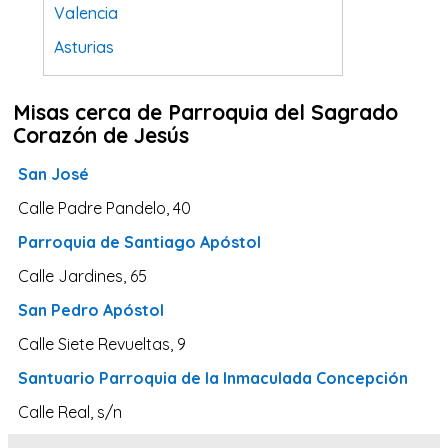
Valencia
Asturias
Tarragona
Misas cerca de Parroquia del Sagrado
Navarra
Corazón de Jesús
Valladolid
San José
Sevilla
Calle Padre Pandelo, 40
La Coruña
Parroquia de Santiago Apóstol
Santa Cruz de Tenerife
Calle Jardines, 65
Cantabria
San Pedro Apóstol
Islas Baleares
Calle Siete Revueltas, 9
Las Palmas
Santuario Parroquia de la Inmaculada Concepción
Málaga
Calle Real, s/n
Alicante