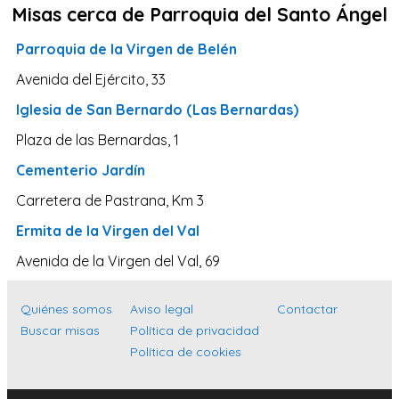
Misas cerca de Parroquia del Santo Ángel
Navarra
Valladolid
Parroquia de la Virgen de Belén
Sevilla
Avenida del Ejército, 33
La Coruña
Iglesia de San Bernardo (Las Bernardas)
Santa Cruz de Tenerife
Plaza de las Bernardas, 1
Cantabria
Cementerio Jardín
Islas Baleares
Carretera de Pastrana, Km 3
Las Palmas
Ermita de la Virgen del Val
Málaga
Avenida de la Virgen del Val, 69
Alicante
Quiénes somos
Aviso legal
Contactar
Toledo
Buscar misas
Política de privacidad
Zaragoza
Política de cookies
Murcia