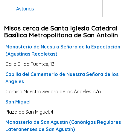
Asturias
Tarragona
Misas cerca de Santa Iglesia Catedral
Navarra
Basí­lica Metropolitana de San Antolí­n
Valladolid
Monasterio de Nuestra Señora de la Expectación
Sevilla
(Agustinas Recoletas)
La Coruña
Calle Gil de Fuentes, 13
Santa Cruz de Tenerife
Capilla del Cementerio de Nuestra Señora de los
Cantabria
Ángeles
Islas Baleares
Camino Nuestra Señora de los Ángeles, s/n
Las Palmas
San Miguel
Málaga
Plaza de San Miguel, 4
Alicante
Monasterio de San Agustín (Canónigas Regulares
Lateranenses de San Agustín)
Toledo