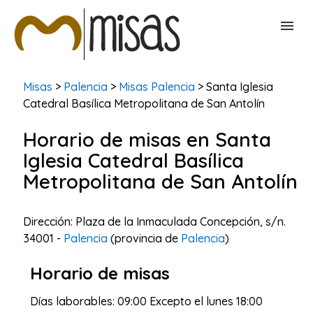
BUSCAR MISAS
Misas
>
Palencia
>
Misas Palencia
> Santa Iglesia
Catedral Basí­lica Metropolitana de San Antolí­n
CONTACTAR
Horario de misas en Santa
Iglesia Catedral Basí­lica
Metropolitana de San Antolí­n
Dirección: Plaza de la Inmaculada Concepción, s/n.
34001 -
Palencia
(provincia de
Palencia
)
Horario de misas
Días laborables: 09:00 Excepto el lunes 18:00