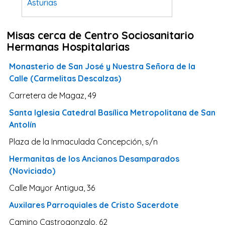
Asturias
Tarragona
Misas cerca de Centro Sociosanitario
Navarra
Hermanas Hospitalarias
Valladolid
Monasterio de San José y Nuestra Señora de la
Sevilla
Calle (Carmelitas Descalzas)
La Coruña
Carretera de Magaz, 49
Santa Cruz de Tenerife
Santa Iglesia Catedral Basí­lica Metropolitana de San
Cantabria
Antolí­n
Islas Baleares
Plaza de la Inmaculada Concepción, s/n
Las Palmas
Hermanitas de los Ancianos Desamparados
(Noviciado)
Málaga
Calle Mayor Antigua, 36
Alicante
Auxilares Parroquiales de Cristo Sacerdote
Toledo
Camino Castrogonzalo, 62
Zaragoza