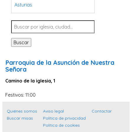
Asturias
Tarragona
Navarra
Valladolid
Buscar
Sevilla
La Coruña
Parroquia de la Asunción de Nuestra
Santa Cruz de Tenerife
Señora
Cantabria
Camino de la iglesia, 1
Islas Baleares
Festivos: 11:00
Las Palmas
Málaga
Quiénes somos
Aviso legal
Contactar
Alicante
Buscar misas
Política de privacidad
Toledo
Política de cookies