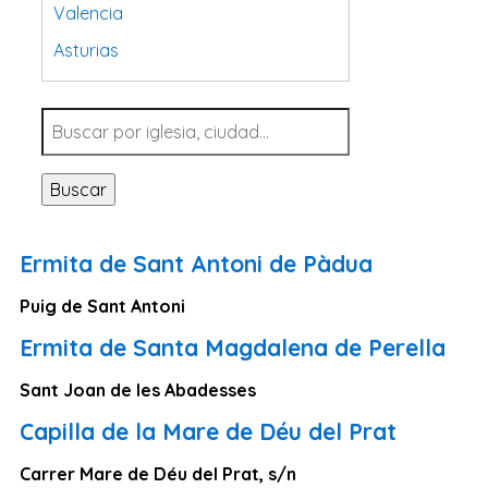
Valencia
Asturias
Tarragona
Navarra
Valladolid
Buscar
Sevilla
La Coruña
Ermita de Sant Antoni de Pàdua
Santa Cruz de Tenerife
Puig de Sant Antoni
Cantabria
Ermita de Santa Magdalena de Perella
Islas Baleares
Las Palmas
Sant Joan de les Abadesses
Málaga
Capilla de la Mare de Déu del Prat
Alicante
Carrer Mare de Déu del Prat, s/n