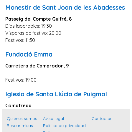
Toledo
Monestir de Sant Joan de les Abadesses
Zaragoza
Passeig del Compte Guifré, 8
Murcia
Días laborables: 19:30
Vizcaya
Vísperas de festivo: 20:00
Festivos: 11:30
Cádiz
Granada
Fundació Emma
Córdoba
Carretera de Camprodon, 9
Pontevedra
Festivos: 19:00
Huesca
Burgos
Iglesia de Santa Llúcia de Puigmal
Jaén
Comafreda
Badajoz
Quiénes somos
Aviso legal
Contactar
León
Buscar misas
Política de privacidad