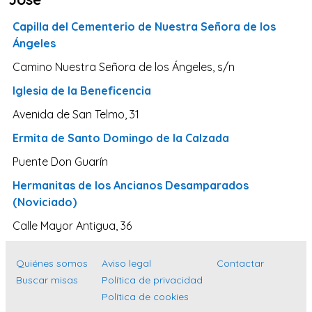
Valladolid
Capilla del Cementerio de Nuestra Señora de los
Sevilla
Ángeles
La Coruña
Camino Nuestra Señora de los Ángeles, s/n
Santa Cruz de Tenerife
Iglesia de la Beneficencia
Cantabria
Avenida de San Telmo, 31
Islas Baleares
Ermita de Santo Domingo de la Calzada
Las Palmas
Puente Don Guarín
Málaga
Hermanitas de los Ancianos Desamparados
Alicante
(Noviciado)
Toledo
Calle Mayor Antigua, 36
Zaragoza
Quiénes somos
Aviso legal
Contactar
Murcia
Buscar misas
Política de privacidad
Vizcaya
Política de cookies